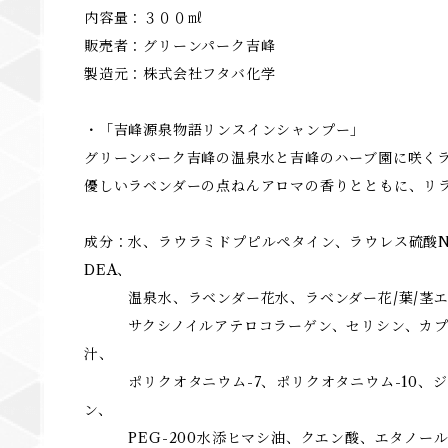
内容量：３００㎖
販売者：グリーンパーク吉峰
製造元：株式会社フタバ化学
・「吉峰源泉物語リンスインシャンプー」
グリーンパーク吉峰の温泉水と吉峰のハーブ園に咲く
優しいラベンダーの点ねんアロマの香りとともに、リ
成分：水、ラウラミドプピルペタイン、ラウレス硫酸Na
DEA、
温泉水、ラベンダー花水、ラベンダー花/葉/茎エ
サクシノイルアテロコラーゲン、セリシン、カプリ
汁、
ポリクオタニウム-7、ポリクオタニウム-10、ジ
ン、
PEG-200水添ヒマシ油、クエン酸、エタノール