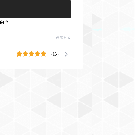
向け
通報する
(13)