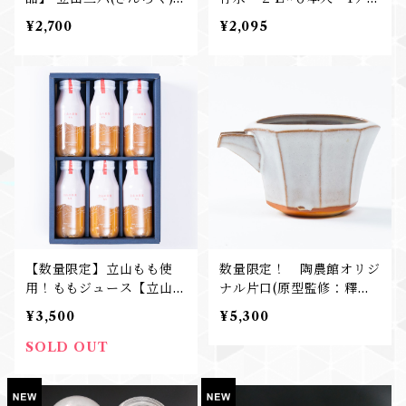
そば 200g×5束入り
ス
¥2,700
¥2,095
【数量限定】立山もも使
数量限定！ 陶農館オリジ
用！ももジュース【立山の
ナル片口(原型監修：釋永
果実】
由紀夫氏)
¥3,500
¥5,300
SOLD OUT