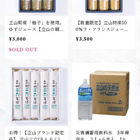
立山町産「柚子」を使用。
【数量限定】立山特産10
ゆずジュース【立山の晴
0%ラ・フランスジュース
天】
【立山の果実】
¥3,000
¥3,500
SOLD OUT
お得！【立山ブランド認定
災害備蓄用飲料水 5年保
品】 立山三六(さんろく)
存水 ２Ｌ×６本入 1ケー