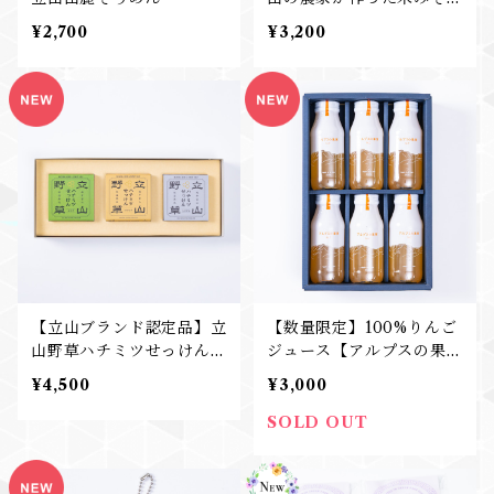
（プラ７５０ｇ１個、詰替
¥2,700
¥3,200
え７５０g ２袋）
【立山ブランド認定品】立
【数量限定】100%りんご
山野草ハチミツせっけん
ジュース【アルプスの果
3種（よもぎ・はとむぎ・
実】
¥4,500
¥3,000
たけずみ）
SOLD OUT