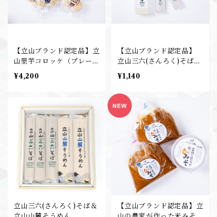
【立山ブランド認定品】立
【立山ブランド認定品】
山里芋コロッケ（プレー
立山三六(さんろく)そば
ン）5個入り（250ｇ）ｘ
200g×2束入り
¥4,200
¥1,140
2袋と立山里芋コロッケ(チ
ーズ）５個入り（250ｇ）
×2袋セット
立山三六(さんろく)そば＆
【立山ブランド認定品】立
立山山麓そうめん
山の農家が作った米みそ